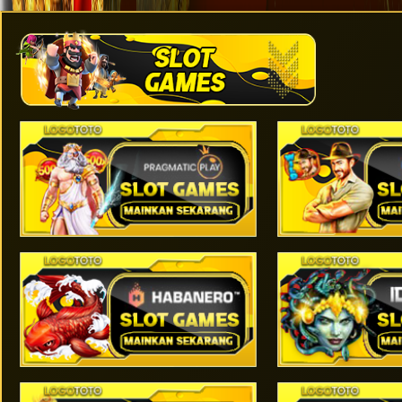
13:06:59