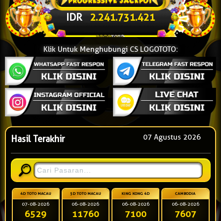
IDR
2.241.747.811
Klik Untuk Menghubungi CS LOGOTOTO:
07 Agustus 2026
Hasil Terakhir
4D TOTO MACAU
5D TOTO MACAU
KING KONG 4D
CAMBODIA
07-08-2026
06-08-2026
06-08-2026
06-08-2026
6529
11760
7100
7607